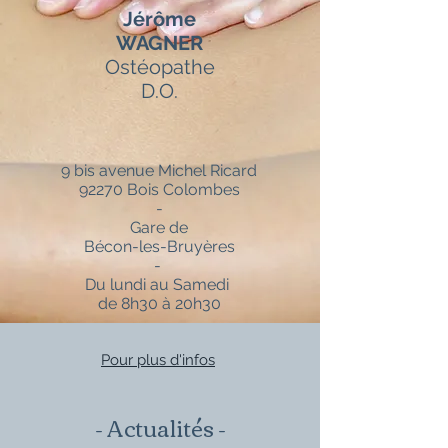
Jérôme
WAGNER
Ostéopathe
D.O.
9 bis avenue Michel Ricard
92270 Bois Colombes
-
Gare de
Bécon-les-Bruyères
-
Du lundi au Samedi
de 8h30 à 20h30
Pour plus d'infos
- Actualités -