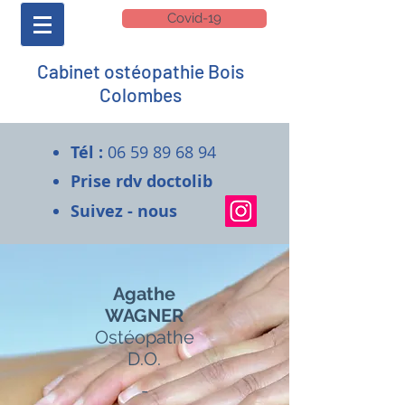
Covid-19
Cabinet ostéopathie Bois
Colombes
Tél :
06 59 89 68 94
Prise rdv doctolib
Suivez - nous
Agathe
WAGNER
Ostéopathe
D.O.
-