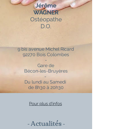
Jérôme
WAGNER
Ostéopathe
D.O.
9 bis avenue Michel Ricard
92270 Bois Colombes
-
Gare de
Bécon-les-Bruyères
-
Du lundi au Samedi
de 8h30 à 20h30
Pour plus d'infos
- Actualités -