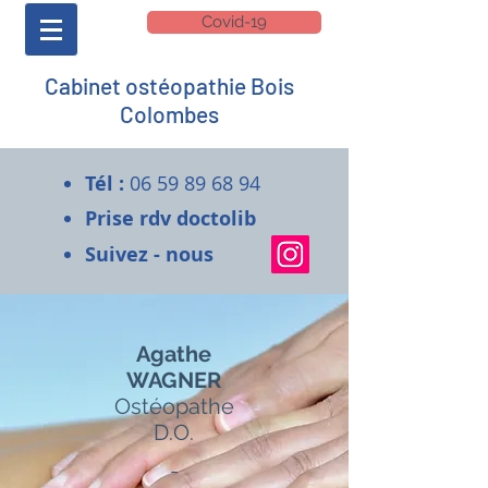
Covid-19
Cabinet ostéopathie Bois
Colombes
Tél :
06 59 89 68 94
Prise rdv doctolib
Suivez - nous
Agathe
WAGNER
Ostéopathe
D.O.
-