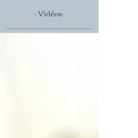
- Vidéos
-