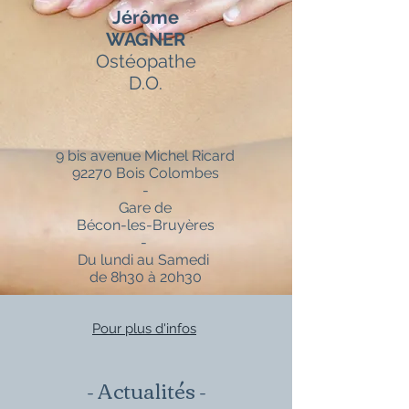
Jérôme
WAGNER
Ostéopathe
D.O.
9 bis avenue Michel Ricard
92270 Bois Colombes
-
Gare de
Bécon-les-Bruyères
-
Du lundi au Samedi
de 8h30 à 20h30
Pour plus d'infos
- Actualités -