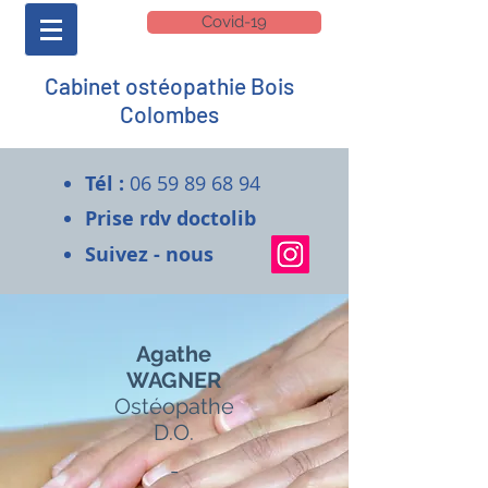
Covid-19
Cabinet ostéopathie Bois
Colombes
Tél :
06 59 89 68 94
Prise rdv doctolib
Suivez - nous
Agathe
WAGNER
Ostéopathe
D.O.
-