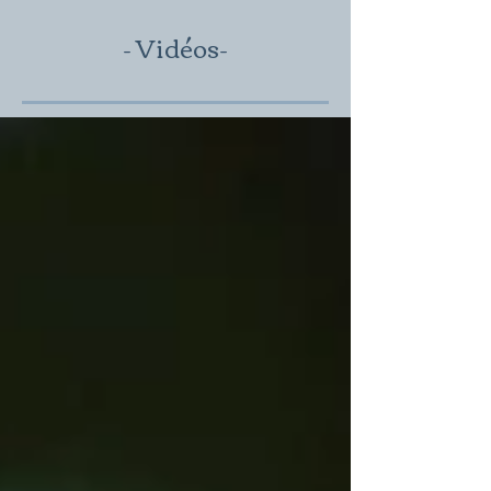
- Vidéos
-